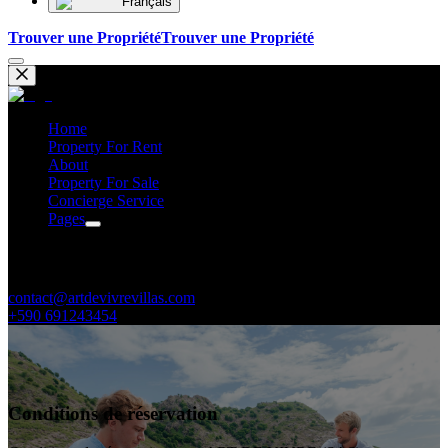
Français
Trouver une Propriété
Trouver une Propriété
Home
Property For Rent
About
Property For Sale
Concierge Service
Pages
Contacts
contact@artdevivrevillas.com
+590 691243454
Conditions de réservation