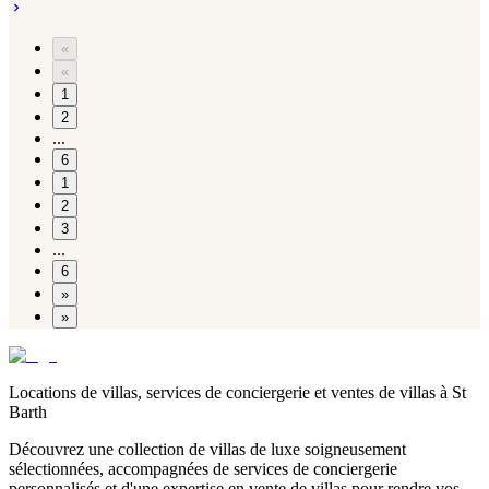
«
«
1
2
...
6
1
2
3
...
6
»
»
Locations de villas, services de conciergerie et ventes de villas à St
Barth
Découvrez une collection de villas de luxe soigneusement
sélectionnées, accompagnées de services de conciergerie
personnalisés et d'une expertise en vente de villas pour rendre vos