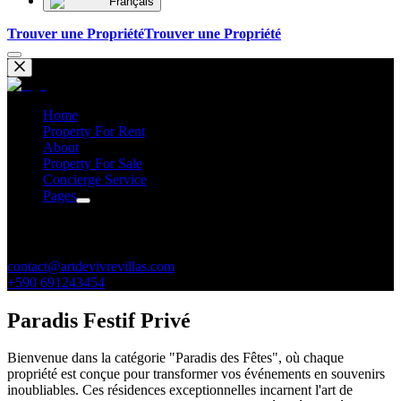
Français
Trouver une Propriété
Trouver une Propriété
Home
Property For Rent
About
Property For Sale
Concierge Service
Pages
Contacts
contact@artdevivrevillas.com
+590 691243454
Paradis Festif Privé
Bienvenue dans la catégorie "Paradis des Fêtes", où chaque
propriété est conçue pour transformer vos événements en souvenirs
inoubliables. Ces résidences exceptionnelles incarnent l'art de