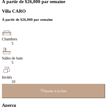
À partir de
$
26,000
par semaine
Villa CARO
À partir de
$
26,000
par semaine
Chambres
5
Salles de bain
5
Invités
10
Ajouter à la liste
Aperçu