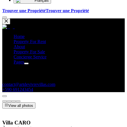
Français
Trouver une Propriété
Trouver une Propriété
Home
Property For Rent
About
Property For Sale
Concierge Service
Pages
Contacts
contact@artdevivrevillas.com
+590 691243454
View all photos
Villa CARO