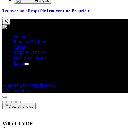
Français
Trouver une Propriété
Trouver une Propriété
Home
Property For Rent
About
Property For Sale
Concierge Service
Pages
Contacts
contact@artdevivrevillas.com
+590 691243454
View all photos
Villa CLYDE