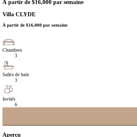
À partir de
$
16,000
par semaine
Villa CLYDE
À partir de
$
16,000
par semaine
Chambres
3
Salles de bain
3
Invités
6
Aperçu