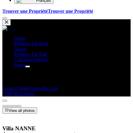
Français
Trouver une Propriété
Trouver une Propriété
Home
Property For Rent
About
Property For Sale
Concierge Service
Pages
Contacts
contact@artdevivrevillas.com
+590 691243454
View all photos
Villa NANNE