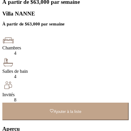
À partir de
$
63,000
par semaine
Villa NANNE
À partir de
$
63,000
par semaine
Chambres
4
Salles de bain
4
Invités
8
Ajouter à la liste
Aperçu