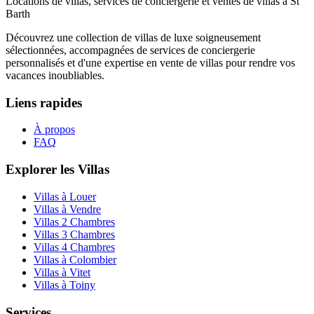
Locations de villas, services de conciergerie et ventes de villas à St
Barth
Découvrez une collection de villas de luxe soigneusement
sélectionnées, accompagnées de services de conciergerie
personnalisés et d'une expertise en vente de villas pour rendre vos
vacances inoubliables.
Liens rapides
À propos
FAQ
Explorer les Villas
Villas à Louer
Villas à Vendre
Villas 2 Chambres
Villas 3 Chambres
Villas 4 Chambres
Villas à Colombier
Villas à Vitet
Villas à Toiny
Services