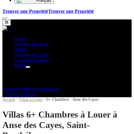
Français
Trouver une Propriété
Trouver une Propriété
Home
Property For Rent
About
Property For Sale
Concierge Service
Pages
Contacts
contact@artdevivrevillas.com
+590 691243454
Accueil
/
Villas à Louer
/
6+ Chambres · Anse des Cayes
Villas 6+ Chambres à Louer à
Anse des Cayes, Saint-