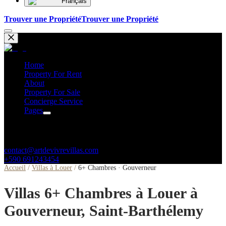
Français
Trouver une Propriété
Trouver une Propriété
Home
Property For Rent
About
Property For Sale
Concierge Service
Pages
Contacts
contact@artdevivrevillas.com
+590 691243454
Accueil
/
Villas à Louer
/
6+ Chambres · Gouverneur
Villas 6+ Chambres à Louer à
Gouverneur, Saint-Barthélemy